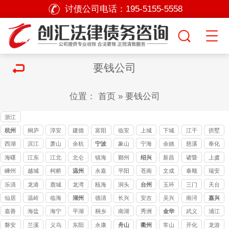
讨债公司电话：
195-5155-5558
要钱公司
位置：
首页
»
要钱公司
浙江
讨债
杭州
桐庐
淳安
建德
富阳
临安
上城
下城
江干
拱墅
公司
讨债
讨债
西湖
滨江
萧山
余杭
宁波
象山
宁海
余姚
慈溪
奉化
公司
公司
海曙
江东
江北
北仑
镇海
鄞州
绍兴
新昌
诸暨
上虞
嵊州
越城
柯桥
温州
永嘉
平阳
苍南
文成
泰顺
瑞安
乐清
龙港
鹿城
龙湾
瓯海
洞头
台州
玉环
三门
天台
仙居
温岭
临海
湖州
德清
长兴
安吉
吴兴
南浔
嘉兴
嘉善
海盐
海宁
平湖
桐乡
南湖
秀洲
金华
武义
浦江
磐安
兰溪
义乌
东阳
永康
舟山
衢州
常山
开化
龙游