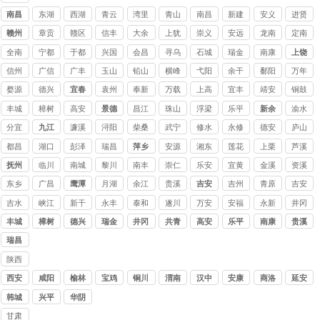
讨债
南昌
东湖
西湖
青云
湾里
青山
南昌
新建
安义
进贤
公司
赣州
章贡
赣区
信丰
大余
上犹
崇义
安远
龙南
定南
全南
宁都
于都
兴国
会昌
寻乌
石城
瑞金
南康
上饶
信州
广信
广丰
玉山
铅山
横峰
弋阳
余干
鄱阳
万年
婺源
德兴
宜春
袁州
奉新
万载
上高
宜丰
靖安
铜鼓
丰城
樟树
高安
景德
昌江
珠山
浮梁
乐平
新余
渝水
镇
分宜
九江
濂溪
浔阳
柴桑
武宁
修水
永修
德安
庐山
都昌
湖口
彭泽
瑞昌
萍乡
安源
湘东
莲花
上栗
芦溪
抚州
临川
南城
黎川
南丰
崇仁
乐安
宜黄
金溪
资溪
东乡
广昌
鹰潭
月湖
余江
贵溪
吉安
吉州
青原
吉安
吉水
峡江
新干
永丰
泰和
遂川
万安
安福
永新
井冈
山
丰城
樟树
德兴
瑞金
井冈
共青
高安
乐平
南康
贵溪
山
城
瑞昌
陕西
讨债
西安
咸阳
榆林
宝鸡
铜川
渭南
汉中
安康
商洛
延安
公司
韩城
兴平
华阴
甘肃