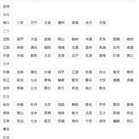
宜州
海南
讨债
海口
三亚
万宁
文昌
儋州
琼海
东方
五指
公司
山
辽宁
讨债
沈阳
葫芦
大连
盘锦
鞍山
铁岭
本溪
丹东
抚顺
锦州
公司
岛
辽阳
阜新
调兵
朝阳
海城
北票
盖州
凤城
庄河
凌源
山
开原
兴城
新民
大石
东港
北宁
瓦房
凌海
灯塔
营口
桥
店
吉林
讨债
长春
吉林
通化
白城
四平
辽源
松原
白山
集安
梅河
公司
口
双辽
延吉
九台
桦甸
榆树
蛟河
磐石
大安
德惠
洮南
龙井
珲春
公主
图们
舒兰
和龙
临江
敦化
岭
黑龙
江讨
哈尔
伊春
牡丹
大庆
鸡西
鹤岗
绥化
齐齐
黑河
富锦
债公
滨
江
哈尔
虎林
密山
佳木
双鸭
海林
铁力
北安
五大
阿城
尚志
司
斯
山
连池
五常
安达
七台
绥芬
双城
海伦
宁安
讷河
穆棱
同江
河
河
肇东
新疆