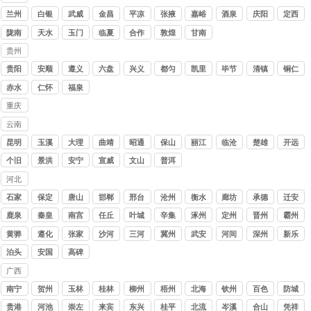
讨债
兰州
白银
武威
金昌
平凉
张掖
嘉峪
酒泉
庆阳
定西
公司
关
陇南
天水
玉门
临夏
合作
敦煌
甘南
贵州
讨债
贵阳
安顺
遵义
六盘
兴义
都匀
凯里
毕节
清镇
铜仁
公司
水
赤水
仁怀
福泉
重庆
讨债
云南
公司
讨债
昆明
玉溪
大理
曲靖
昭通
保山
丽江
临沧
楚雄
开远
公司
个旧
景洪
安宁
宣威
文山
普洱
河北
讨债
石家
保定
唐山
邯郸
邢台
沧州
衡水
廊坊
承德
迁安
公司
庄
鹿泉
秦皇
南宫
任丘
叶城
辛集
涿州
定州
晋州
霸州
岛
黄骅
遵化
张家
沙河
三河
冀州
武安
河间
深州
新乐
口
泊头
安国
高碑
店
广西
讨债
南宁
贺州
玉林
桂林
柳州
梧州
北海
钦州
百色
防城
公司
港
贵港
河池
崇左
来宾
东兴
桂平
北流
岑溪
合山
凭祥