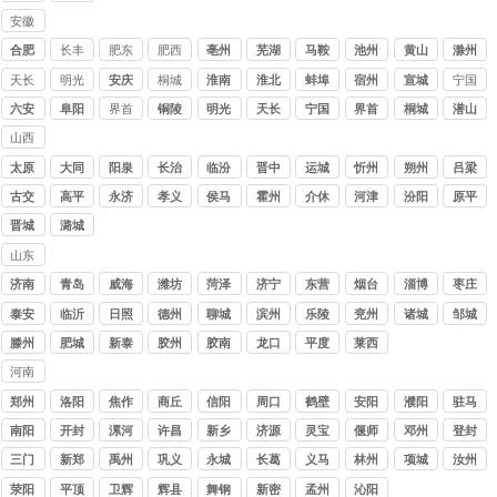
安徽
讨债
合肥
长丰
肥东
肥西
亳州
芜湖
马鞍
池州
黄山
滁州
公司
山
天长
明光
安庆
桐城
淮南
淮北
蚌埠
宿州
宣城
宁国
六安
阜阳
界首
铜陵
明光
天长
宁国
界首
桐城
潜山
山西
讨债
太原
大同
阳泉
长治
临汾
晋中
运城
忻州
朔州
吕梁
公司
古交
高平
永济
孝义
侯马
霍州
介休
河津
汾阳
原平
晋城
潞城
山东
讨债
济南
青岛
威海
潍坊
菏泽
济宁
东营
烟台
淄博
枣庄
公司
泰安
临沂
日照
德州
聊城
滨州
乐陵
兖州
诸城
邹城
滕州
肥城
新泰
胶州
胶南
龙口
平度
莱西
河南
讨债
郑州
洛阳
焦作
商丘
信阳
周口
鹤壁
安阳
濮阳
驻马
公司
店
南阳
开封
漯河
许昌
新乡
济源
灵宝
偃师
邓州
登封
三门
新郑
禹州
巩义
永城
长葛
义马
林州
项城
汝州
峡
荥阳
平顶
卫辉
辉县
舞钢
新密
孟州
沁阳