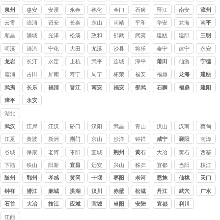
公司
泉州
惠安
安溪
永春
德化
金门
石狮
晋江
南安
漳州
云霄
漳浦
诏安
长泰
东山
南靖
平和
华安
龙海
南平
顺昌
浦城
光泽
松溪
政和
邵武
武夷
建瓯
建阳
三明
山
明溪
清流
宁化
大田
尤溪
沙县
将乐
泰宁
建宁
永安
龙岩
长汀
永定
上杭
武平
连城
漳平
莆田
仙游
宁德
霞浦
古田
屏南
寿宁
周宁
柘荣
福安
福鼎
龙海
建瓯
武夷
长乐
福清
晋江
南安
福安
邵武
石狮
福鼎
建阳
山
漳平
永安
湖北
讨债
武汉
江岸
江汉
硚口
汉阳
武昌
青山
洪山
汉南
蔡甸
公司
江夏
黄陂
新洲
荆门
京山
沙洋
钟祥
咸宁
襄阳
南漳
谷城
保康
老河
枣阳
宜城
荆州
黄石
大冶
黄石
西塞
口
港
山
下陆
铁山
阳新
宜昌
远安
兴山
秭归
宜都
当阳
枝江
随州
鄂州
孝感
黄冈
十堰
枣阳
老河
恩施
仙桃
天门
口
钟祥
潜江
麻城
洪湖
汉川
赤壁
松滋
丹江
武穴
广水
口
石首
大冶
枝江
应城
宜城
当阳
安陆
宜都
利川
江西