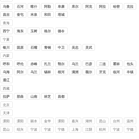
讨债
乌鲁
石河
喀什
阿勒
阜康
库尔
阿克
阿拉
哈密
克拉
公司
木齐
子
泰
勒
苏
尔
玛依
昌吉
奎屯
米泉
和田
塔城
青海
讨债
西宁
海东
玉树
格尔
德令
公司
木
哈
宁夏
讨债
银川
固原
石嘴
青铜
中卫
吴忠
灵武
公司
山
峡
内蒙
古讨
呼和
呼伦
赤峰
扎兰
鄂尔
乌兰
巴彦
二连
霍林
包头
债公
浩特
贝尔
屯
多斯
察布
淖尔
浩特
郭勒
乌海
阿尔
乌兰
锡林
根河
满洲
额尔
牙克
临河
丰镇
司
山
浩特
浩特
里
古纳
石
通辽
西藏
讨债
拉萨
那曲
山南
林芝
昌都
公司
北京
讨债
天津
公司
讨债
溧阳
溧阳
丽水
金华
溧阳
嘉兴
湖州
昆山
台州
温州
公司
催债
要债
讨债
讨债
讨债
讨债
讨债
要账
讨债
讨债
昆山
绍兴
宁波
宁波
宁德
上海
江阴
杭州
宁波
宁德
公司
公司
公司
公司
公司
公司
公司
公司
公司
公司
讨债
讨债
要账
讨债
要债
讨债
催债
讨债
讨债
讨债