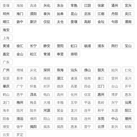
姜堰
海陵
高港
兴化
东台
常熟
江阴
张家
通州
宜兴
港
邳州
海门
溧阳
泰兴
如皋
昆山
启东
江都
丹阳
吴江
靖江
扬中
新沂
仪征
太仓
姜堰
高邮
金坛
句容
灌南
海安
上海
讨债
黄浦
徐汇
长宁
静安
普陀
虹口
杨浦
浦东
闵行
宝山
公司
嘉定
金山
松江
青浦
奉贤
崇明
广东
讨债
广州
增城
从化
深圳
珠海
汕头
佛山
韶关
始兴
仁化
公司
翁源
新丰
乐昌
南雄
湛江
遂溪
徐闻
廉江
雷州
吴川
肇庆
广宁
怀集
封开
德庆
高要
四会
江门
台山
开平
鹤山
恩平
茂名
电白
高州
化州
信宜
惠州
博罗
惠东
龙门
梅州
梅县
大埔
丰顺
五华
平远
蕉岭
兴宁
汕尾
海丰
陆河
陆丰
河源
紫金
龙川
连平
和平
东源
阳江
阳春
清远
佛冈
阳山
清新
英德
连州
东莞
中山
潮州
潮安
饶平
揭阳
揭东
揭西
惠来
普宁
云浮
新兴
郁南
云安
罗定