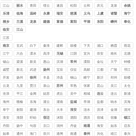
江山
丽水
青田
缙云
遂昌
松阳
云和
庆元
龙泉
余姚
乐清
临海
温岭
永康
瑞安
慈溪
义乌
上虞
诸暨
海宁
桐乡
兰溪
龙泉
建德
富德
富阳
平湖
东阳
嵊州
奉化
临安
江山
江苏
讨债
南京
玄武
白下
秦淮
建邺
鼓楼
下关
浦口
栖霞
雨花
公司
台
江宁
六合
溧水
高淳
无锡
江阴
宜兴
崇安
南长
北塘
讨债
讨债
锡山
梁溪
新吴
惠山
滨湖
常州
溧阳
金坛
天宁
钟楼
公司
公司
戚墅
新北
武进
扬州
宝应
仪征
高邮
江都
广陵
邗江
堰
开发
扬州
徐州
丰县
沛县
铜山
睢宁
新沂
邳州
鼓楼
云龙
九里
贾汪
泉山
苏州
常熟
张家
昆山
吴江
太仓
讨债
港讨
讨债
讨债
讨债
沧浪
平江
金阊
姑苏
虎丘
吴中
相城
连云
连云
新浦
公司
债公
公司
公司
公司
港
海州
赣榆
东海
灌云
灌南
盐城
亭湖
盐都
响水
滨海
司
阜宁
射阳
建湖
东台
大丰
淮安
涟水
洪泽
金湖
清河
淮安
淮阴
盱眙
宿迁
沭阳
泗阳
泗洪
宿城
宿豫
镇江
丹阳
扬中
句容
京口
润州
丹徒
南通
海安
如东
启东
如皋
通州
海门
崇川
港闸
南通
泰州
兴化
靖江
泰兴