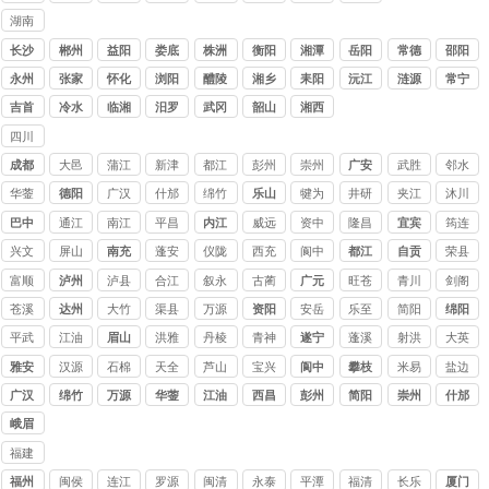
山
湖南
讨债
长沙
郴州
益阳
娄底
株洲
衡阳
湘潭
岳阳
常德
邵阳
公司
永州
张家
怀化
浏阳
醴陵
湘乡
耒阳
沅江
涟源
常宁
界
吉首
冷水
临湘
汨罗
武冈
韶山
湘西
江
四川
讨债
成都
大邑
蒲江
新津
都江
彭州
崇州
广安
武胜
邻水
公司
堰
华蓥
德阳
广汉
什邡
绵竹
乐山
犍为
井研
夹江
沐川
巴中
通江
南江
平昌
内江
威远
资中
隆昌
宜宾
筠连
兴文
屏山
南充
蓬安
仪陇
西充
阆中
都江
自贡
荣县
堰
富顺
泸州
泸县
合江
叙永
古蔺
广元
旺苍
青川
剑阁
苍溪
达州
大竹
渠县
万源
资阳
安岳
乐至
简阳
绵阳
平武
江油
眉山
洪雅
丹棱
青神
遂宁
蓬溪
射洪
大英
雅安
汉源
石棉
天全
芦山
宝兴
阆中
攀枝
米易
盐边
花
广汉
绵竹
万源
华蓥
江油
西昌
彭州
简阳
崇州
什邡
峨眉
山
福建
讨债
福州
闽侯
连江
罗源
闽清
永泰
平潭
福清
长乐
厦门