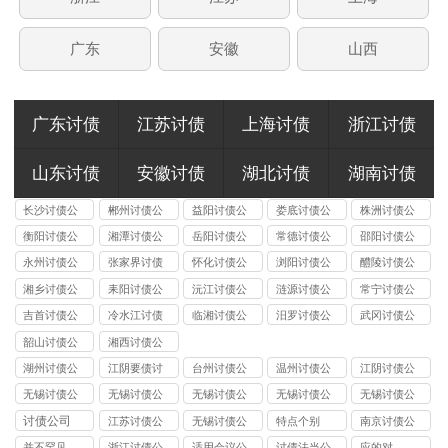
广东
安徽
山西
广东讨债
江苏讨债
上海讨债
浙江讨债
山东讨债
安徽讨债
湖北讨债
湖南讨债
长沙讨债公
郴州讨债公
益阳讨债公
娄底讨债公
株洲讨债公
司
司
司
司
司
衡阳讨债公
湘潭讨债公
岳阳讨债公
常德讨债公
邵阳讨债公
司
司
司
司
司
永州讨债公
张家界讨债
怀化讨债公
浏阳讨债公
醴陵讨债公
司
公司
司
司
司
湘乡讨债公
耒阳讨债公
沅江讨债公
涟源讨债公
常宁讨债公
司
司
司
司
司
吉首讨债公
冷水江讨债
临湘讨债公
汨罗讨债公
武冈讨债公
司
公司
司
司
司
韶山讨债公
湘西讨债公
司
司
湖州讨债公
江阴要债讨
台州讨债公
温州讨债公
江阴讨债公
司
账公司
司
司
司
无锡讨债公
无锡讨债公
无锡讨债公
无锡讨债公
无锡讨债公
司的法律风
司能处理的
司收费标准
司应对恶意
司与律师事
讨债公司
江苏讨债公
无锡讨债公
特点个别
南京讨债公
险提示：债
债务类型：
揭秘：
逃债的 3 种
务所的区
司
司
司
并不罕见
浙江讨债公
适用会议公
讨债法当公
应的对