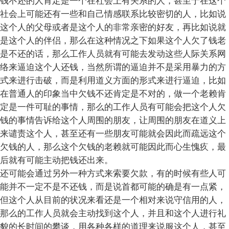
钱不还的人肯定是一个在社会上有关系的人，甚至于在这个
社会上可能还有一些和自己情感联系比较密切的人，比如说
这个人的父母或者是这个人的非常亲密的好友，再比如说就
是这个人的伴侣，那么在这种情况之下如果这个人欠了钱老
是不还的话，那么工作人员就有可能去发动这些人际关系网
络来逼迫这个人还钱，当然所谓的逼迫并不是采用暴力的方
式来进行击破，而是利用道义方面的形式来进行逼迫，比如
在普通人的印象当中欠钱不还肯定是不对的，做一个老赖肯
定是一件可耻的事情，那么的工作人员有可能会把这个人欠
钱的事情告诉给这个人周围的朋友，让周围的朋友在道义上
来谴责这个人，甚至还有一些朋友可能就会因此而疏远这个
欠钱的人，那么这个欠钱的老赖就可能因此而心生愧疚，最
后就有可能主动把钱还出来。
还可能会通过另外一种方式来索要欠款，有的时候有些人可
能并不一定不是不还钱，而是说首都可能的确是有一点紧，
但这个人从目前的状况来看还是一个相对来说守信用的人，
那么的工作人员就会主动找到这个人，并且和这个人进行礼
貌的长时间的攀谈，用各种各样的道理来说服这个人，甚至