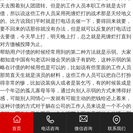
天去围着别人团团转。但是的工作人员本职工作就是去讨
债，所以说这些工作人员采用死缠烂打的战术那是天经地义
的。比方说我们平时就是打电话去催一下，要得回来就要，
要不回来的话那你就没有办法，但是就可以反复的打电话过
去要债，今天早上打，明天晚上打，总之就是死缠烂打直到
对方缴械投降为止。
帮助用户讨债的时候经常用到的第二种方法就是示弱。大家
都知道中国有句老话叫做会哭的孩子有奶吃，这种示弱的策
略在讨债的时候用也是可以的，比如说有些里面的工作人员
那简直天生就是演员的材料，这些工作人员可以把自己打扮
得非常的惨，比如说装病人或者是装乞丐，有的时候装成是
一个年迈的孤儿寡母等等，通过向别人示弱的方式来博得好
感，可能别人同情心一发就有可能主动的把钱给还上着来，
这种讨债的方式对于躺在公司的工作人员来说是一个不小的
考验，因为如果你不是一个在演艺方面有天赋的人的话，那
么你的示弱就很有可能被别人看穿，到时候债要不回来还遭
首页
电话咨询
微信咨询
联系我们
到别人的心情鄙视。但是你可不要小瞧了的这些工作人员，