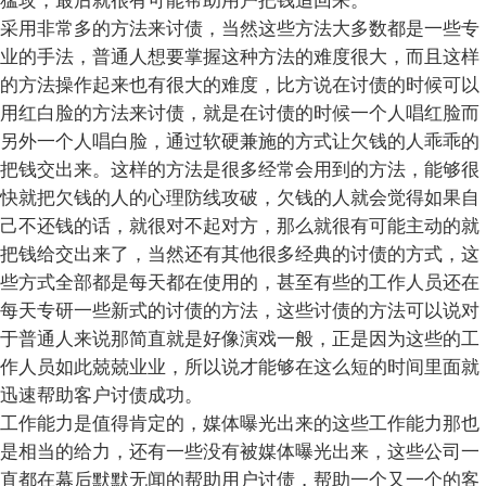
猛攻，最后就很有可能帮助用户把钱追回来。
采用非常多的方法来讨债，当然这些方法大多数都是一些专
业的手法，普通人想要掌握这种方法的难度很大，而且这样
的方法操作起来也有很大的难度，比方说在讨债的时候可以
用红白脸的方法来讨债，就是在讨债的时候一个人唱红脸而
另外一个人唱白脸，通过软硬兼施的方式让欠钱的人乖乖的
把钱交出来。这样的方法是很多经常会用到的方法，能够很
快就把欠钱的人的心理防线攻破，欠钱的人就会觉得如果自
己不还钱的话，就很对不起对方，那么就很有可能主动的就
把钱给交出来了，当然还有其他很多经典的讨债的方式，这
些方式全部都是每天都在使用的，甚至有些的工作人员还在
每天专研一些新式的讨债的方法，这些讨债的方法可以说对
于普通人来说那简直就是好像演戏一般，正是因为这些的工
作人员如此兢兢业业，所以说才能够在这么短的时间里面就
迅速帮助客户讨债成功。
工作能力是值得肯定的，媒体曝光出来的这些工作能力那也
是相当的给力，还有一些没有被媒体曝光出来，这些公司一
直都在幕后默默无闻的帮助用户讨债，帮助一个又一个的客