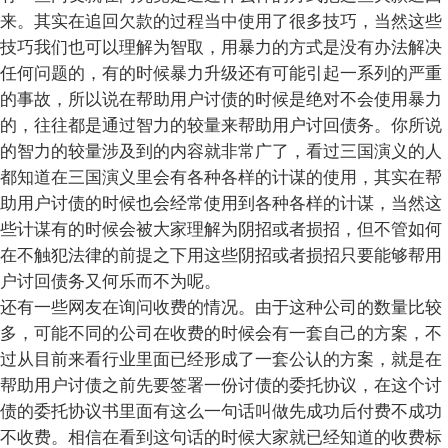
来。其实在追回欠款的过程当中使用了很多技巧，当然这些
技巧我们也可以理解为智取，用暴力的方式是没有办法解决
任何问题的，有的时候暴力升级还有可能引起一系列的严重
的事故，所以说在帮助用户讨债的时候是绝对不会使用暴力
的，往往都是通过智力的较量来帮助用户讨回债务。你所说
的智力的较量涉及到的内容就非常广了，看过三国演义的人
都知道在三国演义里会有各种各样的计谋的使用，其实在帮
助用户讨债的时候也会经常使用到各种各样的计谋，当然这
些计谋有的时候会被大家理解为阴招或者损招，但不管如何
在不触犯法律的前提之下用这些阴招或者损招只要能够帮用
户讨回债务又何乐而不为呢。
还有一些网友在询问收费的情况。由于这种公司的数量比较
多，可能不同的公司在收费的时候会有一套自己的方案，不
过从目前来看行业里面已经形成了一套公认的方案，就是在
帮助用户讨债之前先要签署一份讨债的委托协议，在这个讨
债的委托协议书里面有这么一句话叫做先成功后付费不成功
不收费。相信在看到这句话的时候大家就已经知道的收费标