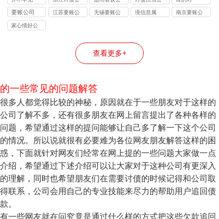
权人需警惕
个人债、企
10%-40% 抽
合法手段详
别：债务追
司
司
司
要账公司
江苏要账公
无锡要账公
境信息属
南京要账公
的连带责任
业债、特殊
成背后的逻
解
讨该选哪类
司
司
司
债全覆盖
辑
机构？
家心情好公
司
查看更多+
的一些常见的问题解答
很多人都觉得比较的神秘，原因就在于一些朋友对于这样的
公司了解不多，还有很多朋友在网上留言提出了各种各样的
问题，希望通过这样的提问能够让自己多了解一下这个公司
的情况。所以说就很有必要难为各位网友朋友解答这样的困
惑，下面就针对网友们经常在网上提的一些问题大家做一点
介绍，希望通过下述介绍可以让大家对于这种公司有更深入
的理解，同时也希望朋友们在需要讨债的时候记得和公司取
得联系，公司会用自己的专业技能来尽力的帮助用户追回债
款。
有一些网友就在问究竟是通过什么样的方式把这些欠款追回