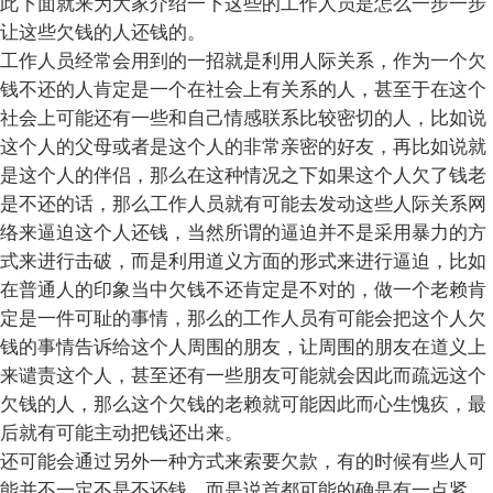
此下面就来为大家介绍一下这些的工作人员是怎么一步一步
让这些欠钱的人还钱的。
工作人员经常会用到的一招就是利用人际关系，作为一个欠
钱不还的人肯定是一个在社会上有关系的人，甚至于在这个
社会上可能还有一些和自己情感联系比较密切的人，比如说
这个人的父母或者是这个人的非常亲密的好友，再比如说就
是这个人的伴侣，那么在这种情况之下如果这个人欠了钱老
是不还的话，那么工作人员就有可能去发动这些人际关系网
络来逼迫这个人还钱，当然所谓的逼迫并不是采用暴力的方
式来进行击破，而是利用道义方面的形式来进行逼迫，比如
在普通人的印象当中欠钱不还肯定是不对的，做一个老赖肯
定是一件可耻的事情，那么的工作人员有可能会把这个人欠
钱的事情告诉给这个人周围的朋友，让周围的朋友在道义上
来谴责这个人，甚至还有一些朋友可能就会因此而疏远这个
欠钱的人，那么这个欠钱的老赖就可能因此而心生愧疚，最
后就有可能主动把钱还出来。
还可能会通过另外一种方式来索要欠款，有的时候有些人可
能并不一定不是不还钱，而是说首都可能的确是有一点紧，