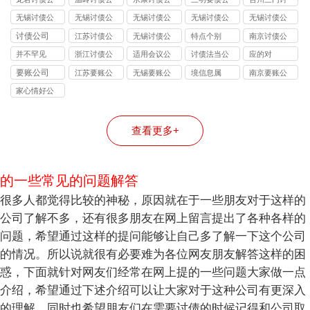
司
司
司
司
债公司
无锡讨债公
无锡讨债公
无锡讨债公
无锡讨债公
无锡讨债公
司的法律风
司能处理的
司收费标准
司应对恶意
司与律师事
讨债公司
江苏讨债公
无锡讨债公
特点个别
南京讨债公
险提示：债
债务类型：
揭秘：
逃债的 3 种
务所的区
司
司
司
并不罕见
浙江讨债公
适用会议公
讨债法当公
应的对
权人需警惕
个人债、企
10%-40% 抽
合法手段详
别：债务追
司
司
司
要账公司
江苏要账公
无锡要账公
境信息属
南京要账公
的连带责任
业债、特殊
成背后的逻
解
讨该选哪类
司
司
司
债全覆盖
辑
机构？
家心情好公
司
查看更多+
的一些常见的问题解答
很多人都觉得比较的神秘，原因就在于一些朋友对于这样的
公司了解不多，还有很多朋友在网上留言提出了各种各样的
问题，希望通过这样的提问能够让自己多了解一下这个公司
的情况。所以说就很有必要难为各位网友朋友解答这样的困
惑，下面就针对网友们经常在网上提的一些问题大家做一点
介绍，希望通过下述介绍可以让大家对于这种公司有更深入
的理解，同时也希望朋友们在需要讨债的时候记得和公司取