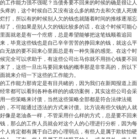
的工作能力强不强呢？当债务要不回来的时候的确是很让人
头疼的，这个时候自己又没有这么多的精力去和欠债人死缠
烂打，所以有的时候别人欠的钱也就随着时间的推移逐渐忘
却了，但如果是别人欠的钱比较多的话，在这个时候可能心
里面就老是有一个疙瘩，总是希望能够把这笔钱顺着追回
来，毕竟这些钱也是自己辛辛苦苦的挣回来的钱，就这么平
白无故的要不回来心里面总是有一种失落的感觉。在这个时
候完全可以求助于，有这些公司出马你就不用担心钱要不回
来了，这些一旦出马要回来钱的概率那是非常高的，所以下
面就来介绍一下这些的工作能力。
的工作能力那肯定是有目共睹的，因为我们在新闻报道上面
经常都可以看到各种各样的的成功案例，其实这些公司会采
用一些策略来讨债，当然这些策略全部都是符合法律法规
的，不可能通过违法的方式来讨债。比方说有些欠钱的人就
好像是老油条一样，不管采用什么样的方式，总是要不回来
钱，那么的工作人员就会对这个人的心理进行分析，因为每
个人肯定都有属于自己的心理弱点，有些人是属于欺软怕硬