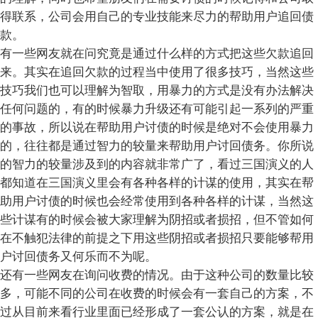
得联系，公司会用自己的专业技能来尽力的帮助用户追回债
款。
有一些网友就在问究竟是通过什么样的方式把这些欠款追回
来。其实在追回欠款的过程当中使用了很多技巧，当然这些
技巧我们也可以理解为智取，用暴力的方式是没有办法解决
任何问题的，有的时候暴力升级还有可能引起一系列的严重
的事故，所以说在帮助用户讨债的时候是绝对不会使用暴力
的，往往都是通过智力的较量来帮助用户讨回债务。你所说
的智力的较量涉及到的内容就非常广了，看过三国演义的人
都知道在三国演义里会有各种各样的计谋的使用，其实在帮
助用户讨债的时候也会经常使用到各种各样的计谋，当然这
些计谋有的时候会被大家理解为阴招或者损招，但不管如何
在不触犯法律的前提之下用这些阴招或者损招只要能够帮用
户讨回债务又何乐而不为呢。
还有一些网友在询问收费的情况。由于这种公司的数量比较
多，可能不同的公司在收费的时候会有一套自己的方案，不
过从目前来看行业里面已经形成了一套公认的方案，就是在