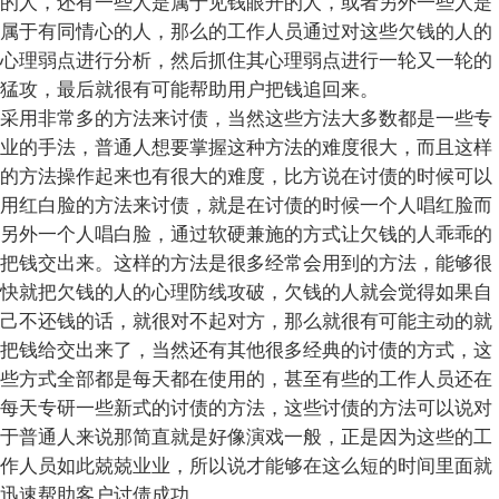
的人，还有一些人是属于见钱眼开的人，或者另外一些人是
属于有同情心的人，那么的工作人员通过对这些欠钱的人的
心理弱点进行分析，然后抓住其心理弱点进行一轮又一轮的
猛攻，最后就很有可能帮助用户把钱追回来。
采用非常多的方法来讨债，当然这些方法大多数都是一些专
业的手法，普通人想要掌握这种方法的难度很大，而且这样
的方法操作起来也有很大的难度，比方说在讨债的时候可以
用红白脸的方法来讨债，就是在讨债的时候一个人唱红脸而
另外一个人唱白脸，通过软硬兼施的方式让欠钱的人乖乖的
把钱交出来。这样的方法是很多经常会用到的方法，能够很
快就把欠钱的人的心理防线攻破，欠钱的人就会觉得如果自
己不还钱的话，就很对不起对方，那么就很有可能主动的就
把钱给交出来了，当然还有其他很多经典的讨债的方式，这
些方式全部都是每天都在使用的，甚至有些的工作人员还在
每天专研一些新式的讨债的方法，这些讨债的方法可以说对
于普通人来说那简直就是好像演戏一般，正是因为这些的工
作人员如此兢兢业业，所以说才能够在这么短的时间里面就
迅速帮助客户讨债成功。