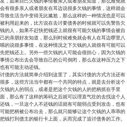
友，如果自己欠钱的事情被亲人或者朋友知道，那么难免就
会有很多亲人或者朋友在耳边说很多欠钱的事情，这样就会
导致生活当中变得无比尴尬，那么这样的一种情况也是可以
被利用起来的，比方说在去讨要债务的时候就可以先警告欠
钱的人，如果不赶快把钱还上就很有可能欠钱的事情会被自
己的亲朋好友知道，那么到时候难免就会有人在耳边啰里八
嗦的说很多事情，在这种情况之下欠钱的人就很有可能可以
先把钱还上。另外一些欠钱的人可能会很担心，因为欠钱的
事情公布出去会导致自己的公司倒闭，那么在这种压力之下
也有可能主动还钱。
讨债的方法就简单介绍到这里了，其实讨债的方式方法还有
很多，这些方法当中都有一个共同的特点，就是去分析这个
欠钱的人的弱点，或者是把这个欠钱的人的把柄抓在手里
面，那么有了这样的筹码之后就可以理直气壮的去找这个人
还钱，一旦这个人不还钱的话就有可能弱点受到攻击，也有
可能把柄被公布出去，那么就只能够让这个欠钱的人乖乖的
把钱打到债主的银行卡上面，从而完成了追讨债务的工作。