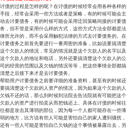
讨债的过程是怎样的呢？在讨债的时候经常会用各种各样的
手段，经常会采用一些方法或者是策略，有的时候可能会主
动去讨要债务，有的时候可能会采用迂回策略间接的讨要债
务，但不管是采用什么样的方式，这些方式方法全部都是法
律所允许的，而不会采用触犯法律的方式去讨要债务的。在
讨要债务之前首先要进行一番周密的准备，比如说要搞清楚
这个欠款人的情况，常见的情况就是这个欠款人的名字以及
这个欠款人的地址和电话，另外还要搞清楚这个欠款人的公
司的经营的范围以及欠钱的情况等等，把这些事情全部都搞
清楚之后接下来才是去讨要债务。
帮助用户讨要债务之前要详细的准备资料，甚至有的时候还
要搞清楚这个欠款的人资产的情况，因为如果这个欠款的人
欠钱不还的话，那么到时候到法院去告法院就有可能把这个
欠款人的资产进行拍卖从而把钱还上。具体在讨债的时候往
往都是攻击其薄弱的部位，因为每一个人都可能存在一些薄
弱的地方，比方说有些人可能是害怕自己的家人遭到骚扰，
还有一些人可能是害怕自己欠钱的这个事情被暴露出去，另