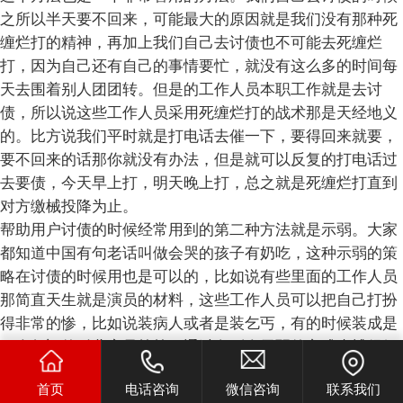
之所以半天要不回来，可能最大的原因就是我们没有那种死
缠烂打的精神，再加上我们自己去讨债也不可能去死缠烂
打，因为自己还有自己的事情要忙，就没有这么多的时间每
天去围着别人团团转。但是的工作人员本职工作就是去讨
债，所以说这些工作人员采用死缠烂打的战术那是天经地义
的。比方说我们平时就是打电话去催一下，要得回来就要，
要不回来的话那你就没有办法，但是就可以反复的打电话过
去要债，今天早上打，明天晚上打，总之就是死缠烂打直到
对方缴械投降为止。
帮助用户讨债的时候经常用到的第二种方法就是示弱。大家
都知道中国有句老话叫做会哭的孩子有奶吃，这种示弱的策
略在讨债的时候用也是可以的，比如说有些里面的工作人员
那简直天生就是演员的材料，这些工作人员可以把自己打扮
得非常的惨，比如说装病人或者是装乞丐，有的时候装成是
一个年迈的孤儿寡母等等，通过向别人示弱的方式来博得好
感，可能别人同情心一发就有可能主动的把钱给还上着来，
首页
电话咨询
微信咨询
联系我们
这种讨债的方式对于躺在公司的工作人员来说是一个不小的