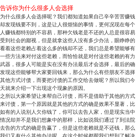
告诉你为什么很多人会选择
为什么很多人会选择呢？我们都知道如果自己辛辛苦苦赚钱
却发现钱要不到，这是让人很烦恼的事情，更何况现在每个
人赚钱都特别的不容易，那种欠钱老是不还的人总是很容易
受到社会的鄙视，但是就拿这些人没有多少办法，眼睁睁的
看着这些老赖占着这么多的钱却不还，我们总是希望能够有
一些方法来对付这些老赖，而恰恰就是对付这些老赖的有力
武器，很多人可能是实在没有办法最后才会选择，最后的确
发现这些能够帮大家要回钱来，那么为什么有些朋友不选择
其他方式讨债，而要把讨债的工作交给去做呢？所以我们今
天就来介绍一下出现这个现象的原因。
之所以大家希望让来帮自己讨债，而不是借助于其他的方式
来讨债，第一个原因就是其他的方式的确是效果不显著，比
如有的人说别人欠你钱了，你可以去告人家，但是现实当中
情况却并不是我们想象中的那样，比如说我们通过了到法院
去告的方式的确是告赢了，但是这些老赖就是不还钱，那么
我们又有什么其他办法呢，在这个时候都帮我们想到了解决