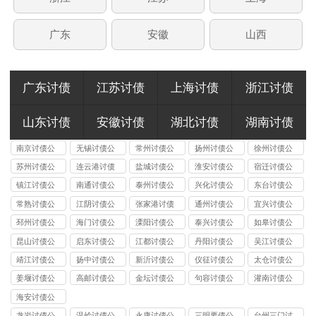
广东
安徽
山西
广东讨债
江苏讨债
上海讨债
浙江讨债
山东讨债
安徽讨债
湖北讨债
湖南讨债
南京讨债公
无锡讨债公
常州讨债公
扬州讨债公
徐州讨债公
司
司
司
司
司
苏州讨债公
连云港讨债
盐城讨债公
淮安讨债公
宿迁讨债公
司
公司
司
司
司
镇江讨债公
南通讨债公
泰州讨债公
兴化讨债公
东台讨债公
司
司
司
司
司
常熟讨债公
江阴讨债公
张家港讨债
通州讨债公
宜兴讨债公
司
司
公司
司
司
邳州讨债公
海门讨债公
溧阳讨债公
泰兴讨债公
如皋讨债公
司
司
司
司
司
昆山讨债公
启东讨债公
江都讨债公
丹阳讨债公
吴江讨债公
司
司
司
司
司
靖江讨债公
扬中讨债公
新沂讨债公
仪征讨债公
太仓讨债公
司
司
司
司
司
姜堰讨债公
高邮讨债公
金坛讨债公
句容讨债公
灌南讨债公
司
司
司
司
司
海安讨债公
司
龙岩讨债公
温岭讨债公
永康讨债公
三明要债公
台州三门讨