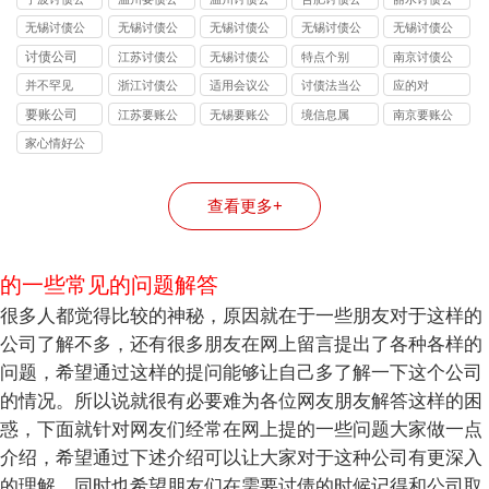
司
司
司
司
司
无锡讨债公
无锡讨债公
无锡讨债公
无锡讨债公
无锡讨债公
司的法律风
司能处理的
司收费标准
司应对恶意
司与律师事
讨债公司
江苏讨债公
无锡讨债公
特点个别
南京讨债公
险提示：债
债务类型：
揭秘：
逃债的 3 种
务所的区
司
司
司
并不罕见
浙江讨债公
适用会议公
讨债法当公
应的对
权人需警惕
个人债、企
10%-40% 抽
合法手段详
别：债务追
司
司
司
要账公司
江苏要账公
无锡要账公
境信息属
南京要账公
的连带责任
业债、特殊
成背后的逻
解
讨该选哪类
司
司
司
债全覆盖
辑
机构？
家心情好公
司
查看更多+
的一些常见的问题解答
很多人都觉得比较的神秘，原因就在于一些朋友对于这样的
公司了解不多，还有很多朋友在网上留言提出了各种各样的
问题，希望通过这样的提问能够让自己多了解一下这个公司
的情况。所以说就很有必要难为各位网友朋友解答这样的困
惑，下面就针对网友们经常在网上提的一些问题大家做一点
介绍，希望通过下述介绍可以让大家对于这种公司有更深入
的理解，同时也希望朋友们在需要讨债的时候记得和公司取