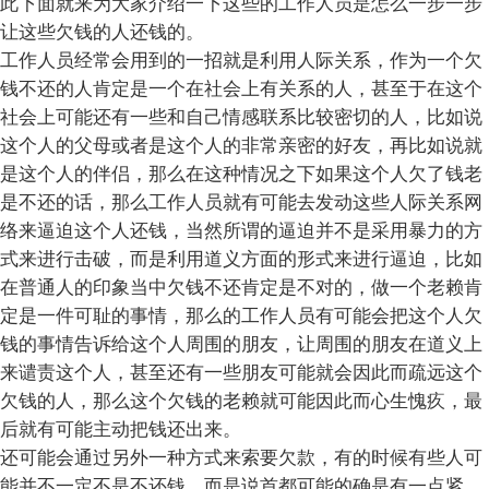
此下面就来为大家介绍一下这些的工作人员是怎么一步一步
让这些欠钱的人还钱的。
工作人员经常会用到的一招就是利用人际关系，作为一个欠
钱不还的人肯定是一个在社会上有关系的人，甚至于在这个
社会上可能还有一些和自己情感联系比较密切的人，比如说
这个人的父母或者是这个人的非常亲密的好友，再比如说就
是这个人的伴侣，那么在这种情况之下如果这个人欠了钱老
是不还的话，那么工作人员就有可能去发动这些人际关系网
络来逼迫这个人还钱，当然所谓的逼迫并不是采用暴力的方
式来进行击破，而是利用道义方面的形式来进行逼迫，比如
在普通人的印象当中欠钱不还肯定是不对的，做一个老赖肯
定是一件可耻的事情，那么的工作人员有可能会把这个人欠
钱的事情告诉给这个人周围的朋友，让周围的朋友在道义上
来谴责这个人，甚至还有一些朋友可能就会因此而疏远这个
欠钱的人，那么这个欠钱的老赖就可能因此而心生愧疚，最
后就有可能主动把钱还出来。
还可能会通过另外一种方式来索要欠款，有的时候有些人可
能并不一定不是不还钱，而是说首都可能的确是有一点紧，