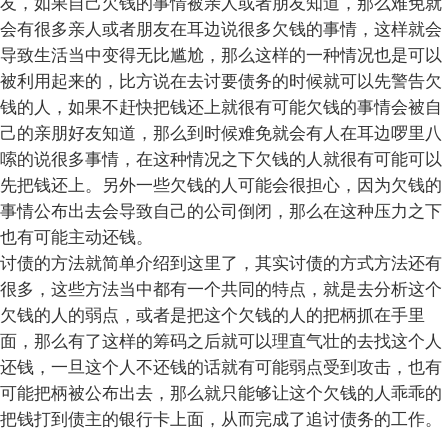
友，如果自己欠钱的事情被亲人或者朋友知道，那么难免就
会有很多亲人或者朋友在耳边说很多欠钱的事情，这样就会
导致生活当中变得无比尴尬，那么这样的一种情况也是可以
被利用起来的，比方说在去讨要债务的时候就可以先警告欠
钱的人，如果不赶快把钱还上就很有可能欠钱的事情会被自
己的亲朋好友知道，那么到时候难免就会有人在耳边啰里八
嗦的说很多事情，在这种情况之下欠钱的人就很有可能可以
先把钱还上。另外一些欠钱的人可能会很担心，因为欠钱的
事情公布出去会导致自己的公司倒闭，那么在这种压力之下
也有可能主动还钱。
讨债的方法就简单介绍到这里了，其实讨债的方式方法还有
很多，这些方法当中都有一个共同的特点，就是去分析这个
欠钱的人的弱点，或者是把这个欠钱的人的把柄抓在手里
面，那么有了这样的筹码之后就可以理直气壮的去找这个人
还钱，一旦这个人不还钱的话就有可能弱点受到攻击，也有
可能把柄被公布出去，那么就只能够让这个欠钱的人乖乖的
把钱打到债主的银行卡上面，从而完成了追讨债务的工作。