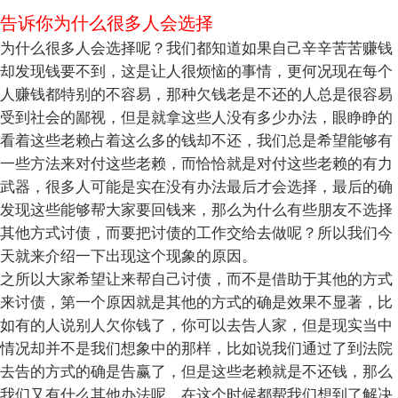
告诉你为什么很多人会选择
为什么很多人会选择呢？我们都知道如果自己辛辛苦苦赚钱
却发现钱要不到，这是让人很烦恼的事情，更何况现在每个
人赚钱都特别的不容易，那种欠钱老是不还的人总是很容易
受到社会的鄙视，但是就拿这些人没有多少办法，眼睁睁的
看着这些老赖占着这么多的钱却不还，我们总是希望能够有
一些方法来对付这些老赖，而恰恰就是对付这些老赖的有力
武器，很多人可能是实在没有办法最后才会选择，最后的确
发现这些能够帮大家要回钱来，那么为什么有些朋友不选择
其他方式讨债，而要把讨债的工作交给去做呢？所以我们今
天就来介绍一下出现这个现象的原因。
之所以大家希望让来帮自己讨债，而不是借助于其他的方式
来讨债，第一个原因就是其他的方式的确是效果不显著，比
如有的人说别人欠你钱了，你可以去告人家，但是现实当中
情况却并不是我们想象中的那样，比如说我们通过了到法院
去告的方式的确是告赢了，但是这些老赖就是不还钱，那么
我们又有什么其他办法呢，在这个时候都帮我们想到了解决