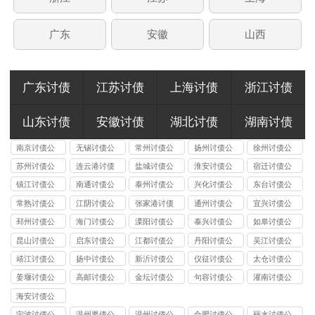
广东
安徽
山西
广东讨债
江苏讨债
上海讨债
浙江讨债
山东讨债
安徽讨债
湖北讨债
湖南讨债
南京讨债公
无锡讨债公
常州讨债公
扬州讨债公
徐州讨债公
司
司
司
司
司
苏州讨债公
连云港讨债
盐城讨债公
淮安讨债公
宿迁讨债公
司
公司
司
司
司
镇江讨债公
南通讨债公
泰州讨债公
兴化讨债公
东台讨债公
司
司
司
司
司
常熟讨债公
江阴讨债公
张家港讨债
通州讨债公
宜兴讨债公
司
司
公司
司
司
邳州讨债公
海门讨债公
溧阳讨债公
泰兴讨债公
如皋讨债公
司
司
司
司
司
昆山讨债公
启东讨债公
江都讨债公
丹阳讨债公
吴江讨债公
司
司
司
司
司
靖江讨债公
扬中讨债公
新沂讨债公
仪征讨债公
太仓讨债公
司
司
司
司
司
姜堰讨债公
高邮讨债公
金坛讨债公
句容讨债公
灌南讨债公
司
司
司
司
司
海安讨债公
司
宁波讨债公
温州要债公
温州讨债公
合肥讨债公
丽水讨债公