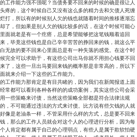
的工作能力强不强呢？当债务要不回来的时候的确是很让人
头疼的，这个时候自己又没有这么多的精力去和欠债人死缠
烂打，所以有的时候别人欠的钱也就随着时间的推移逐渐忘
却了，但如果是别人欠的钱比较多的话，在这个时候可能心
里面就老是有一个疙瘩，总是希望能够把这笔钱顺着追回
来，毕竟这些钱也是自己辛辛苦苦的挣回来的钱，就这么平
白无故的要不回来心里面总是有一种失落的感觉。在这个时
候完全可以求助于，有这些公司出马你就不用担心钱要不回
来了，这些一旦出马要回来钱的概率那是非常高的，所以下
面就来介绍一下这些的工作能力。
的工作能力那肯定是有目共睹的，因为我们在新闻报道上面
经常都可以看到各种各样的的成功案例，其实这些公司会采
用一些策略来讨债，当然这些策略全部都是符合法律法规
的，不可能通过违法的方式来讨债。比方说有些欠钱的人就
好像是老油条一样，不管采用什么样的方式，总是要不回来
钱，那么的工作人员就会对这个人的心理进行分析，因为每
个人肯定都有属于自己的心理弱点，有些人是属于欺软怕硬