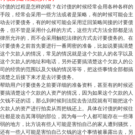
讨债的过程是怎样的呢？在讨债的时候经常会用各种各样的
手段，经常会采用一些方法或者是策略，有的时候可能会主
动去讨要债务，有的时候可能会采用迂回策略间接的讨要债
务，但不管是采用什么样的方式，这些方式方法全部都是法
律所允许的，而不会采用触犯法律的方式去讨要债务的。在
讨要债务之前首先要进行一番周密的准备，比如说要搞清楚
这个欠款人的情况，常见的情况就是这个欠款人的名字以及
这个欠款人的地址和电话，另外还要搞清楚这个欠款人的公
司的经营的范围以及欠钱的情况等等，把这些事情全部都搞
清楚之后接下来才是去讨要债务。
帮助用户讨要债务之前要详细的准备资料，甚至有的时候还
要搞清楚这个欠款的人资产的情况，因为如果这个欠款的人
欠钱不还的话，那么到时候到法院去告法院就有可能把这个
欠款人的资产进行拍卖从而把钱还上。具体在讨债的时候往
往都是攻击其薄弱的部位，因为每一个人都可能存在一些薄
弱的地方，比方说有些人可能是害怕自己的家人遭到骚扰，
还有一些人可能是害怕自己欠钱的这个事情被暴露出去，另