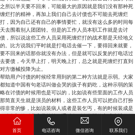
之所以半天要不回来，可能最大的原因就是我们没有那种死
缠烂打的精神，再加上我们自己去讨债也不可能去死缠烂
打，因为自己还有自己的事情要忙，就没有这么多的时间每
天去围着别人团团转。但是的工作人员本职工作就是去讨
债，所以说这些工作人员采用死缠烂打的战术那是天经地义
的。比方说我们平时就是打电话去催一下，要得回来就要，
要不回来的话那你就没有办法，但是就可以反复的打电话过
去要债，今天早上打，明天晚上打，总之就是死缠烂打直到
对方缴械投降为止。
帮助用户讨债的时候经常用到的第二种方法就是示弱。大家
都知道中国有句老话叫做会哭的孩子有奶吃，这种示弱的策
略在讨债的时候用也是可以的，比如说有些里面的工作人员
那简直天生就是演员的材料，这些工作人员可以把自己打扮
得非常的惨，比如说装病人或者是装乞丐，有的时候装成是
一个年迈的孤儿寡母等等，通过向别人示弱的方式来博得好
感，可能别人同情心一发就有可能主动的把钱给还上着来，
首页
电话咨询
微信咨询
联系我们
这种讨债的方式对于躺在公司的工作人员来说是一个不小的