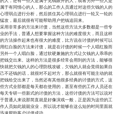
的人，还有一些人是属于见钱眼开的人，或者另外一些人是
属于有同情心的人，那么的工作人员通过对这些欠钱的人的
心理弱点进行分析，然后抓住其心理弱点进行一轮又一轮的
猛攻，最后就很有可能帮助用户把钱追回来。
采用非常多的方法来讨债，当然这些方法大多数都是一些专
业的手法，普通人想要掌握这种方法的难度很大，而且这样
的方法操作起来也有很大的难度，比方说在讨债的时候可以
用红白脸的方法来讨债，就是在讨债的时候一个人唱红脸而
另外一个人唱白脸，通过软硬兼施的方式让欠钱的人乖乖的
把钱交出来。这样的方法是很多经常会用到的方法，能够很
快就把欠钱的人的心理防线攻破，欠钱的人就会觉得如果自
己不还钱的话，就很对不起对方，那么就很有可能主动的就
把钱给交出来了，当然还有其他很多经典的讨债的方式，这
些方式全部都是每天都在使用的，甚至有些的工作人员还在
每天专研一些新式的讨债的方法，这些讨债的方法可以说对
于普通人来说那简直就是好像演戏一般，正是因为这些的工
作人员如此兢兢业业，所以说才能够在这么短的时间里面就
迅速帮助客户讨债成功。