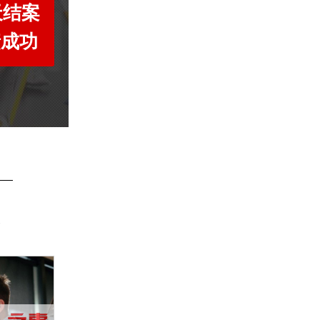
天结案
债成功
账