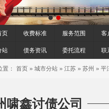
首页
收费标准
服务范围
客
分站
债务资讯
委托流程
联
位置：
首页
»
城市分站
»
江苏
»
苏州
»
平
州啸鑫讨债公司