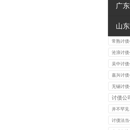
广东
山东
常熟讨债
沧浪讨债
吴中讨债
嘉兴讨债
无锡讨债
的法律风
讨债公
示：债权
并不罕见
警惕的连
讨债法当
任