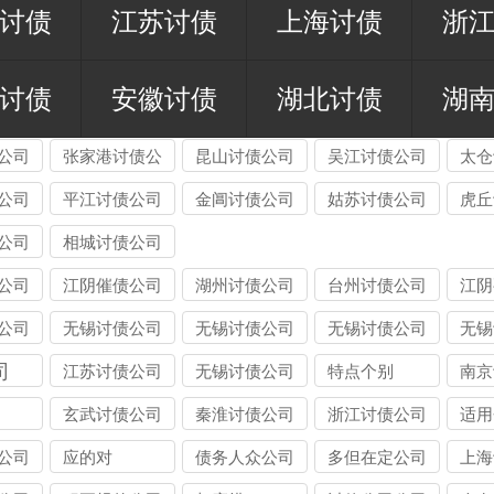
讨债
江苏讨债
上海讨债
浙
讨债
安徽讨债
湖北讨债
湖
公司
张家港讨债公
昆山讨债公司
吴江讨债公司
太仓
司
公司
平江讨债公司
金阊讨债公司
姑苏讨债公司
虎丘
公司
相城讨债公司
公司
江阴催债公司
湖州讨债公司
台州讨债公司
江阴
服务
公司
公司
无锡讨债公司
无锡讨债公司
无锡讨债公司
无锡
险提
能处理的债务
收费标准揭
应对恶意逃债
与律
司
江苏讨债公司
无锡讨债公司
特点个别
南京
人需
类型：个人
秘：
的 3 种合法
的区
玄武讨债公司
秦淮讨债公司
浙江讨债公司
适用
带责
债、企业债、
10%-40% 抽
手段详解
追讨
公司
应的对
债务人众公司
多但在定公司
上海
特殊债全覆盖
成背后的逻辑
机构