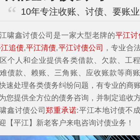
10年专注收账、讨债、要账
江啸鑫讨债公司是一家大型老牌的
平江讨
平江追债
,
平江清债
,
平江讨债公司
，专业合
区个人和企业提供各类借款、欠款、工
难债款、赖账、三角账、应收账款等商
快速处理各类债务纠纷问题，有专业的商
为您提供全方位的债务咨询，并制定追收
啸鑫讨债公司
郑重承诺
:平江本地讨债不
迎【平江】新老客户来电咨询讨债业务！