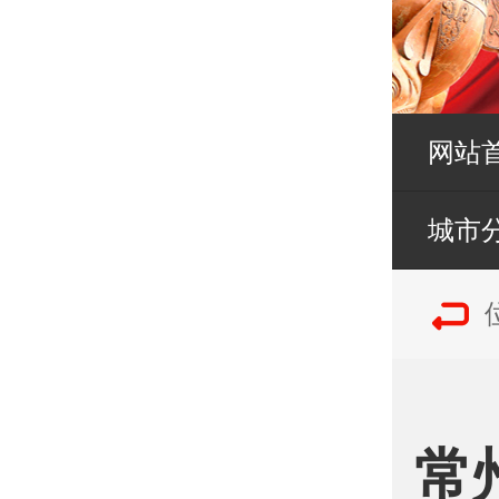
网站
城市
常