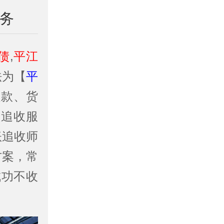
业务
债
,
平江
法为【
平
程款、货
账追收服
账追收师
方案，常
成功不收