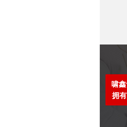
啸鑫
拥有