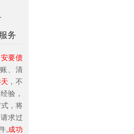
服务
临安要债
账、清
3天
，不
作经验，
方式，将
务请求过
件,
成功