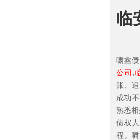
临
啸鑫债
公司
,
账、追
成功不
熟悉相
债权人
程。啸