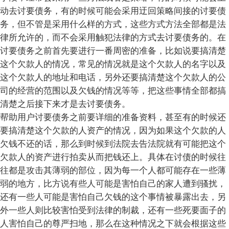
动去讨要债务，有的时候可能会采用迂回策略间接的讨要债
务，但不管是采用什么样的方式，这些方式方法全部都是法
律所允许的，而不会采用触犯法律的方式去讨要债务的。在
讨要债务之前首先要进行一番周密的准备，比如说要搞清楚
这个欠款人的情况，常见的情况就是这个欠款人的名字以及
这个欠款人的地址和电话，另外还要搞清楚这个欠款人的公
司的经营的范围以及欠钱的情况等等，把这些事情全部都搞
清楚之后接下来才是去讨要债务。
帮助用户讨要债务之前要详细的准备资料，甚至有的时候还
要搞清楚这个欠款的人资产的情况，因为如果这个欠款的人
欠钱不还的话，那么到时候到法院去告法院就有可能把这个
欠款人的资产进行拍卖从而把钱还上。具体在讨债的时候往
往都是攻击其薄弱的部位，因为每一个人都可能存在一些薄
弱的地方，比方说有些人可能是害怕自己的家人遭到骚扰，
还有一些人可能是害怕自己欠钱的这个事情被暴露出去，另
外一些人则比较害怕受到法律的制裁，还有一些死要面子的
人害怕自己的尊严扫地，那么在这种情况之下就会根据这些