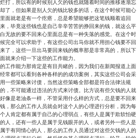
烂打，所以有的时候别人欠的钱也就随着时间的推移逐渐忘
却了，但如果是别人欠的钱比较多的话，在这个时候可能心
里面就老是有一个疙瘩，总是希望能够把这笔钱顺着追回
来，毕竟这些钱也是自己辛辛苦苦的挣回来的钱，就这么平
白无故的要不回来心里面总是有一种失落的感觉。在这个时
候完全可以求助于，有这些公司出马你就不用担心钱要不回
来了，这些一旦出马要回来钱的概率那是非常高的，所以下
面就来介绍一下这些的工作能力。
的工作能力那肯定是有目共睹的，因为我们在新闻报道上面
经常都可以看到各种各样的的成功案例，其实这些公司会采
用一些策略来讨债，当然这些策略全部都是符合法律法规
的，不可能通过违法的方式来讨债。比方说有些欠钱的人就
好像是老油条一样，不管采用什么样的方式，总是要不回来
钱，那么的工作人员就会对这个人的心理进行分析，因为每
个人肯定都有属于自己的心理弱点，有些人是属于欺软怕硬
的人，还有一些人是属于见钱眼开的人，或者另外一些人是
属于有同情心的人，那么的工作人员通过对这些欠钱的人的