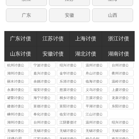
广东
安徽
山西
广东讨债
江苏讨债
上海讨债
浙江讨债
山东讨债
安徽讨债
湖北讨债
湖南讨债
杭州讨债公
宁波讨债公
绍兴讨债公
温州讨债公
台州讨债公
司
司
司
司
司
湖州讨债公
嘉兴讨债公
金华讨债公
舟山讨债公
衢州讨债公
司
司
司
司
司
丽水讨债公
余姚讨债公
乐清讨债公
临海讨债公
温岭讨债公
司
司
司
司
司
永康讨债公
瑞安讨债公
慈溪讨债公
义乌讨债公
上虞讨债公
司
司
司
司
司
诸暨讨债公
海宁讨债公
桐乡讨债公
兰溪讨债公
龙泉讨债公
司
司
司
司
司
建德讨债公
富德讨债公
富阳讨债公
平湖讨债公
东阳讨债公
司
司
司
司
司
嵊州讨债公
奉化讨债公
临安讨债公
江山讨债公
司
司
司
司
湖州讨债公
台州讨债公
江阴要债讨
温州讨债公
绍兴讨债公
司
司
账公司
司
司
无锡讨债公
无锡讨债公
无锡讨债公
无锡讨债公
无锡讨债公
司的法律风
司能处理的
司收费标准
司应对恶意
司与律师事
讨债公司
江苏讨债公
无锡讨债公
特点个别
南京讨债公