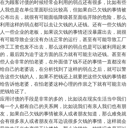
在为顾客讨债的时候经常会利用的弱点还有很多，比如有些
人我也是在单位里面职位比较高，但如果自己欠钱的事情被
公布出去，就很有可能面临降级甚至面临开除的危险，那么
利用这样的弱点都可以去让欠钱的人还钱。还有一些欠钱的
人一些企业的老板，如果说欠钱的事情还没暴露出去，就很
有可能导致企业没有办法正常的运行，甚至有可能导致工厂
停工工资也发不出去，那么这样的弱点也是可以被利用起来
的，最后因为迫于这方面的压力就有可能主动还钱。甚至有
些人会非常的怕老婆，在外面借了钱不还的事情一直都没有
给自己的老婆说，在分析找到了这样的弱点之后，就可以警
告这些欠钱的人，如果不把钱还上就要把这些欠钱的事情都
给告诉他老婆，在怕老婆这种心理的作祟之下就有可能主动
把钱给还了。
应用讨债的手段是非常的多的，比如说在现实生活当中我们
每一个人都有自己的关系网，比如说我们有亲人我们也有朋
友，如果自己欠钱的事情被亲人或者朋友知道，那么难免就
会有很多亲人或者朋友在耳边说很多欠钱的事情，这样就会