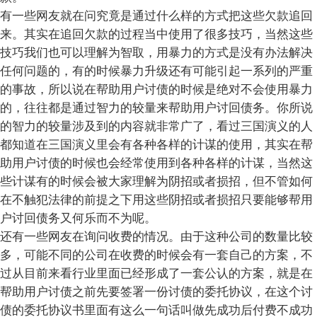
有一些网友就在问究竟是通过什么样的方式把这些欠款追回
来。其实在追回欠款的过程当中使用了很多技巧，当然这些
技巧我们也可以理解为智取，用暴力的方式是没有办法解决
任何问题的，有的时候暴力升级还有可能引起一系列的严重
的事故，所以说在帮助用户讨债的时候是绝对不会使用暴力
的，往往都是通过智力的较量来帮助用户讨回债务。你所说
的智力的较量涉及到的内容就非常广了，看过三国演义的人
都知道在三国演义里会有各种各样的计谋的使用，其实在帮
助用户讨债的时候也会经常使用到各种各样的计谋，当然这
些计谋有的时候会被大家理解为阴招或者损招，但不管如何
在不触犯法律的前提之下用这些阴招或者损招只要能够帮用
户讨回债务又何乐而不为呢。
还有一些网友在询问收费的情况。由于这种公司的数量比较
多，可能不同的公司在收费的时候会有一套自己的方案，不
过从目前来看行业里面已经形成了一套公认的方案，就是在
帮助用户讨债之前先要签署一份讨债的委托协议，在这个讨
债的委托协议书里面有这么一句话叫做先成功后付费不成功