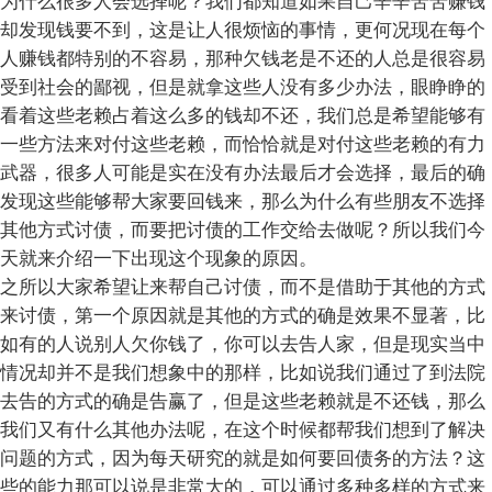
为什么很多人会选择呢？我们都知道如果自己辛辛苦苦赚钱
却发现钱要不到，这是让人很烦恼的事情，更何况现在每个
人赚钱都特别的不容易，那种欠钱老是不还的人总是很容易
受到社会的鄙视，但是就拿这些人没有多少办法，眼睁睁的
看着这些老赖占着这么多的钱却不还，我们总是希望能够有
一些方法来对付这些老赖，而恰恰就是对付这些老赖的有力
武器，很多人可能是实在没有办法最后才会选择，最后的确
发现这些能够帮大家要回钱来，那么为什么有些朋友不选择
其他方式讨债，而要把讨债的工作交给去做呢？所以我们今
天就来介绍一下出现这个现象的原因。
之所以大家希望让来帮自己讨债，而不是借助于其他的方式
来讨债，第一个原因就是其他的方式的确是效果不显著，比
如有的人说别人欠你钱了，你可以去告人家，但是现实当中
情况却并不是我们想象中的那样，比如说我们通过了到法院
去告的方式的确是告赢了，但是这些老赖就是不还钱，那么
我们又有什么其他办法呢，在这个时候都帮我们想到了解决
问题的方式，因为每天研究的就是如何要回债务的方法？这
些的能力那可以说是非常大的，可以通过多种多样的方式来