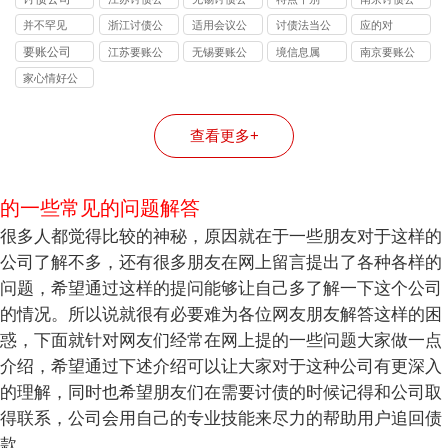
险提示：债
债务类型：
揭秘：
逃债的 3 种
务所的区
司
司
司
并不罕见
浙江讨债公
适用会议公
讨债法当公
应的对
权人需警惕
个人债、企
10%-40% 抽
合法手段详
别：债务追
司
司
司
要账公司
江苏要账公
无锡要账公
境信息属
南京要账公
的连带责任
业债、特殊
成背后的逻
解
讨该选哪类
司
司
司
债全覆盖
辑
机构？
家心情好公
司
查看更多+
的一些常见的问题解答
很多人都觉得比较的神秘，原因就在于一些朋友对于这样的
公司了解不多，还有很多朋友在网上留言提出了各种各样的
问题，希望通过这样的提问能够让自己多了解一下这个公司
的情况。所以说就很有必要难为各位网友朋友解答这样的困
惑，下面就针对网友们经常在网上提的一些问题大家做一点
介绍，希望通过下述介绍可以让大家对于这种公司有更深入
的理解，同时也希望朋友们在需要讨债的时候记得和公司取
得联系，公司会用自己的专业技能来尽力的帮助用户追回债
款。