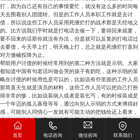
打，因为自己还有自己的事情要忙，就没有这么多的时间每
天去围着别人团团转。但是的工作人员本职工作就是去讨
债，所以说这些工作人员采用死缠烂打的战术那是天经地义
的。比方说我们平时就是打电话去催一下，要得回来就要，
要不回来的话那你就没有办法，但是就可以反复的打电话过
去要债，今天早上打，明天晚上打，总之就是死缠烂打直到
对方缴械投降为止。
帮助用户讨债的时候经常用到的第二种方法就是示弱。大家
都知道中国有句老话叫做会哭的孩子有奶吃，这种示弱的策
略在讨债的时候用也是可以的，比如说有些里面的工作人员
那简直天生就是演员的材料，这些工作人员可以把自己打扮
得非常的惨，比如说装病人或者是装乞丐，有的时候装成是
一个年迈的孤儿寡母等等，通过向别人示弱的方式来博得好
感，可能别人同情心一发就有可能主动的把钱给还上着来，
这种讨债的方式对于躺在公司的工作人员来说是一个不小的
考验，因为如果你不是一个在演艺方面有天赋的人的话，那
首页
电话咨询
微信咨询
联系我们
么你的示弱就很有可能被别人看穿，到时候债要不回来还遭