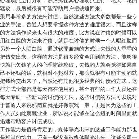
心理弱点进行分析，然后抓住其心理弱点进行一轮又一轮的
猛攻，最后就很有可能帮助用户把钱追回来。
采用非常多的方法来讨债，当然这些方法大多数都是一些专
业的手法，普通人想要掌握这种方法的难度很大，而且这样
的方法操作起来也有很大的难度，比方说在讨债的时候可以
用红白脸的方法来讨债，就是在讨债的时候一个人唱红脸而
另外一个人唱白脸，通过软硬兼施的方式让欠钱的人乖乖的
把钱交出来。这样的方法是很多经常会用到的方法，能够很
快就把欠钱的人的心理防线攻破，欠钱的人就会觉得如果自
己不还钱的话，就很对不起对方，那么就很有可能主动的就
把钱给交出来了，当然还有其他很多经典的讨债的方式，这
些方式全部都是每天都在使用的，甚至有些的工作人员还在
每天专研一些新式的讨债的方法，这些讨债的方法可以说对
于普通人来说那简直就是好像演戏一般，正是因为这些的工
作人员如此兢兢业业，所以说才能够在这么短的时间里面就
迅速帮助客户讨债成功。
工作能力是值得肯定的，媒体曝光出来的这些工作能力那也
是相当的给力，还有一些没有被媒体曝光出来，这些公司一