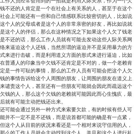
工作人员经常会用到的一招就是利用人际关系，作为一个欠
钱不还的人肯定是一个在社会上有关系的人，甚至于在这个
社会上可能还有一些和自己情感联系比较密切的人，比如说
这个人的父母或者是这个人的非常亲密的好友，再比如说就
是这个人的伴侣，那么在这种情况之下如果这个人欠了钱老
是不还的话，那么工作人员就有可能去发动这些人际关系网
络来逼迫这个人还钱，当然所谓的逼迫并不是采用暴力的方
式来进行击破，而是利用道义方面的形式来进行逼迫，比如
在普通人的印象当中欠钱不还肯定是不对的，做一个老赖肯
定是一件可耻的事情，那么的工作人员有可能会把这个人欠
钱的事情告诉给这个人周围的朋友，让周围的朋友在道义上
来谴责这个人，甚至还有一些朋友可能就会因此而疏远这个
欠钱的人，那么这个欠钱的老赖就可能因此而心生愧疚，最
后就有可能主动把钱还出来。
还可能会通过另外一种方式来索要欠款，有的时候有些人可
能并不一定不是不还钱，而是说首都可能的确是有一点紧，
但这个人从目前的状况来看还是一个相对来说守信用的人，
那么的工作人员就会主动找到这个人，并且和这个人进行礼