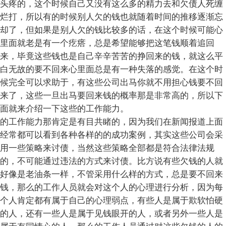
头疼的，这个时候自己又没有这么多的精力去和欠债人死缠
烂打，所以有的时候别人欠的钱也就随着时间的推移逐渐忘
却了，但如果是别人欠的钱比较多的话，在这个时候可能心
里面就老是有一个疙瘩，总是希望能够把这笔钱顺着追回
来，毕竟这些钱也是自己辛辛苦苦的挣回来的钱，就这么平
白无故的要不回来心里面总是有一种失落的感觉。在这个时
候完全可以求助于，有这些公司出马你就不用担心钱要不回
来了，这些一旦出马要回来钱的概率那是非常高的，所以下
面就来介绍一下这些的工作能力。
的工作能力那肯定是有目共睹的，因为我们在新闻报道上面
经常都可以看到各种各样的的成功案例，其实这些公司会采
用一些策略来讨债，当然这些策略全部都是符合法律法规
的，不可能通过违法的方式来讨债。比方说有些欠钱的人就
好像是老油条一样，不管采用什么样的方式，总是要不回来
钱，那么的工作人员就会对这个人的心理进行分析，因为每
个人肯定都有属于自己的心理弱点，有些人是属于欺软怕硬
的人，还有一些人是属于见钱眼开的人，或者另外一些人是