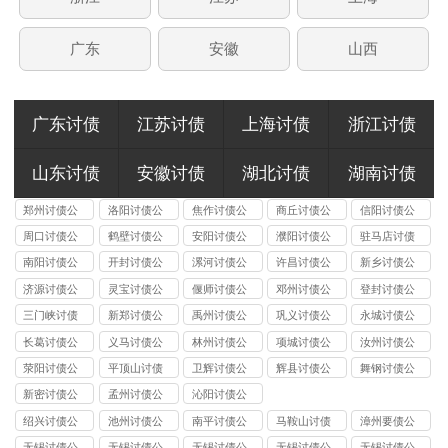
广东
安徽
山西
广东讨债
江苏讨债
上海讨债
浙江讨债
山东讨债
安徽讨债
湖北讨债
湖南讨债
郑州讨债公
洛阳讨债公
焦作讨债公
商丘讨债公
信阳讨债公
司
司
司
司
司
周口讨债公
鹤壁讨债公
安阳讨债公
濮阳讨债公
驻马店讨债
司
司
司
司
公司
南阳讨债公
开封讨债公
漯河讨债公
许昌讨债公
新乡讨债公
司
司
司
司
司
济源讨债公
灵宝讨债公
偃师讨债公
邓州讨债公
登封讨债公
司
司
司
司
司
三门峡讨债
新郑讨债公
禹州讨债公
巩义讨债公
永城讨债公
公司
司
司
司
司
长葛讨债公
义马讨债公
林州讨债公
项城讨债公
汝州讨债公
司
司
司
司
司
荥阳讨债公
平顶山讨债
卫辉讨债公
辉县讨债公
舞钢讨债公
司
公司
司
司
司
新密讨债公
孟州讨债公
沁阳讨债公
司
司
司
绍兴讨债公
池州讨债公
南平讨债公
马鞍山讨债
漳州要债公
司
司
司
公司
司
无锡讨债公
无锡讨债公
无锡讨债公
无锡讨债公
无锡讨债公