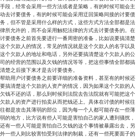
手段，经常会采用一些方法或者是策略，有的时候可能会主
动去讨要债务，有的时候可能会采用迂回策略间接的讨要债
务，但不管是采用什么样的方式，这些方式方法全部都是法
律所允许的，而不会采用触犯法律的方式去讨要债务的。在
讨要债务之前首先要进行一番周密的准备，比如说要搞清楚
这个欠款人的情况，常见的情况就是这个欠款人的名字以及
这个欠款人的地址和电话，另外还要搞清楚这个欠款人的公
司的经营的范围以及欠钱的情况等等，把这些事情全部都搞
清楚之后接下来才是去讨要债务。
帮助用户讨要债务之前要详细的准备资料，甚至有的时候还
要搞清楚这个欠款的人资产的情况，因为如果这个欠款的人
欠钱不还的话，那么到时候到法院去告法院就有可能把这个
欠款人的资产进行拍卖从而把钱还上。具体在讨债的时候往
往都是攻击其薄弱的部位，因为每一个人都可能存在一些薄
弱的地方，比方说有些人可能是害怕自己的家人遭到骚扰，
还有一些人可能是害怕自己欠钱的这个事情被暴露出去，另
外一些人则比较害怕受到法律的制裁，还有一些死要面子的