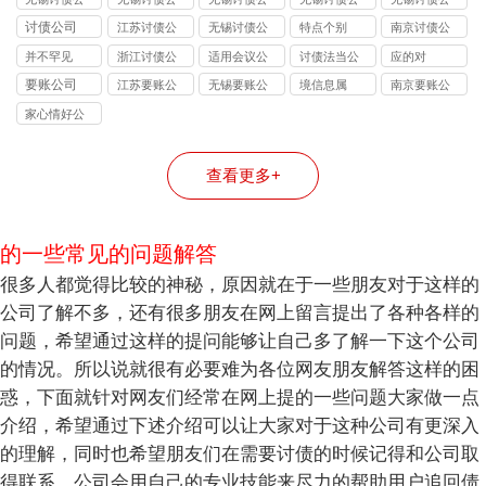
司的法律风
司能处理的
司收费标准
司应对恶意
司与律师事
讨债公司
江苏讨债公
无锡讨债公
特点个别
南京讨债公
险提示：债
债务类型：
揭秘：
逃债的 3 种
务所的区
司
司
司
并不罕见
浙江讨债公
适用会议公
讨债法当公
应的对
权人需警惕
个人债、企
10%-40% 抽
合法手段详
别：债务追
司
司
司
要账公司
江苏要账公
无锡要账公
境信息属
南京要账公
的连带责任
业债、特殊
成背后的逻
解
讨该选哪类
司
司
司
债全覆盖
辑
机构？
家心情好公
司
查看更多+
的一些常见的问题解答
很多人都觉得比较的神秘，原因就在于一些朋友对于这样的
公司了解不多，还有很多朋友在网上留言提出了各种各样的
问题，希望通过这样的提问能够让自己多了解一下这个公司
的情况。所以说就很有必要难为各位网友朋友解答这样的困
惑，下面就针对网友们经常在网上提的一些问题大家做一点
介绍，希望通过下述介绍可以让大家对于这种公司有更深入
的理解，同时也希望朋友们在需要讨债的时候记得和公司取
得联系，公司会用自己的专业技能来尽力的帮助用户追回债