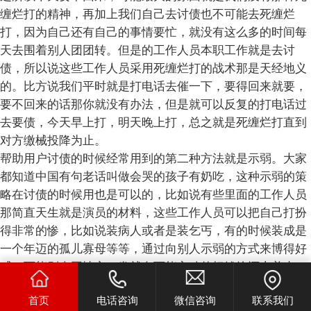
缠烂打的精神，再加上我们自己去讨债也不可能去死缠烂
打，因为自己还有自己的事情要忙，就没有这么多的时间每
天去围着别人团团转。但是的工作人员本职工作就是去讨
债，所以说这些工作人员采用死缠烂打的战术那是天经地义
的。比方说我们平时就是打电话去催一下，要得回来就要，
要不回来的话那你就没有办法，但是就可以反复的打电话过
去要债，今天早上打，明天晚上打，总之就是死缠烂打直到
对方缴械投降为止。
帮助用户讨债的时候经常用到的第二种方法就是示弱。大家
都知道中国有句老话叫做会哭的孩子有奶吃，这种示弱的策
略在讨债的时候用也是可以的，比如说有些里面的工作人员
那简直天生就是演员的材料，这些工作人员可以把自己打扮
得非常的惨，比如说装病人或者是装乞丐，有的时候装成是
一个年迈的孤儿寡母等等，通过向别人示弱的方式来博得好
感，可能别人同情心一发就有可能主动的把钱给还上着来，
这种讨债的方式对于躺在公司的工作人员来说是一个不小的
首页
电话咨询
微信咨询
联系我们
考验，因为如果你不是一个在演艺方面有天赋的人的话，那