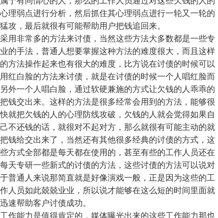
属于有同情心的人，那么的工作人员通过对这些欠钱的人的
心理弱点进行分析，然后抓住其心理弱点进行一轮又一轮的
猛攻，最后就很有可能帮助用户把钱追回来。
采用非常多的方法来讨债，当然这些方法大多数都是一些专
业的手法，普通人想要掌握这种方法的难度很大，而且这样
的方法操作起来也有很大的难度，比方说在讨债的时候可以
用红白脸的方法来讨债，就是在讨债的时候一个人唱红脸而
另外一个人唱白脸，通过软硬兼施的方式让欠钱的人乖乖的
把钱交出来。这样的方法是很多经常会用到的方法，能够很
快就把欠钱的人的心理防线攻破，欠钱的人就会觉得如果自
己不还钱的话，就很对不起对方，那么就很有可能主动的就
把钱给交出来了，当然还有其他很多经典的讨债的方式，这
些方式全部都是每天都在使用的，甚至有些的工作人员还在
每天专研一些新式的讨债的方法，这些讨债的方法可以说对
于普通人来说那简直就是好像演戏一般，正是因为这些的工
作人员如此兢兢业业，所以说才能够在这么短的时间里面就
迅速帮助客户讨债成功。
工作能力是值得肯定的，媒体曝光出来的这些工作能力那也