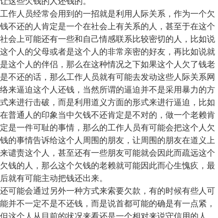
让这些欠钱的人还钱的。
工作人员经常会用到的一招就是利用人际关系，作为一个欠
钱不还的人肯定是一个在社会上有关系的人，甚至于在这个
社会上可能还有一些和自己情感联系比较密切的人，比如说
这个人的父母或者是这个人的非常亲密的好友，再比如说就
是这个人的伴侣，那么在这种情况之下如果这个人欠了钱老
是不还的话，那么工作人员就有可能去发动这些人际关系网
络来逼迫这个人还钱，当然所谓的逼迫并不是采用暴力的方
式来进行击破，而是利用道义方面的形式来进行逼迫，比如
在普通人的印象当中欠钱不还肯定是不对的，做一个老赖肯
定是一件可耻的事情，那么的工作人员有可能会把这个人欠
钱的事情告诉给这个人周围的朋友，让周围的朋友在道义上
来谴责这个人，甚至还有一些朋友可能就会因此而疏远这个
欠钱的人，那么这个欠钱的老赖就可能因此而心生愧疚，最
后就有可能主动把钱还出来。
还可能会通过另外一种方式来索要欠款，有的时候有些人可
能并不一定不是不还钱，而是说首都可能的确是有一点紧，
但这个人从目前的状况来看还是一个相对来说守信用的人，