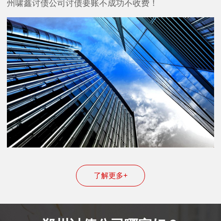
州啸鑫讨债公司讨债要账不成功不收费！
了解更多+