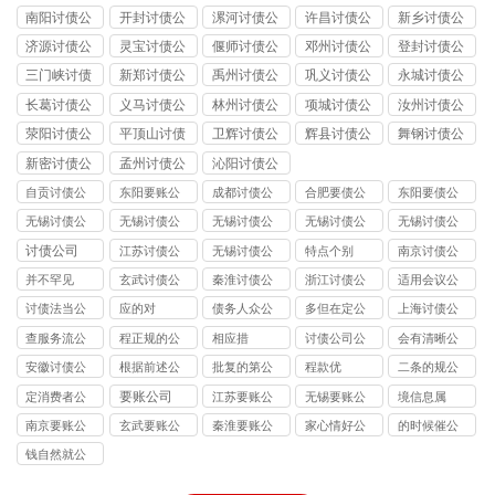
司
司
司
司
公司
南阳讨债公
开封讨债公
漯河讨债公
许昌讨债公
新乡讨债公
司
司
司
司
司
济源讨债公
灵宝讨债公
偃师讨债公
邓州讨债公
登封讨债公
司
司
司
司
司
三门峡讨债
新郑讨债公
禹州讨债公
巩义讨债公
永城讨债公
公司
司
司
司
司
长葛讨债公
义马讨债公
林州讨债公
项城讨债公
汝州讨债公
司
司
司
司
司
荥阳讨债公
平顶山讨债
卫辉讨债公
辉县讨债公
舞钢讨债公
司
公司
司
司
司
新密讨债公
孟州讨债公
沁阳讨债公
司
司
司
自贡讨债公
东阳要账公
成都讨债公
合肥要债公
东阳要债公
司
司
司
司
司
无锡讨债公
无锡讨债公
无锡讨债公
无锡讨债公
无锡讨债公
司的法律风
司能处理的
司收费标准
司应对恶意
司与律师事
讨债公司
江苏讨债公
无锡讨债公
特点个别
南京讨债公
险提示：债
债务类型：
揭秘：
逃债的 3 种
务所的区
司
司
司
并不罕见
玄武讨债公
秦淮讨债公
浙江讨债公
适用会议公
权人需警惕
个人债、企
10%-40% 抽
合法手段详
别：债务追
司
司
司
司
讨债法当公
应的对
债务人众公
多但在定公
上海讨债公
的连带责任
业债、特殊
成背后的逻
解
讨该选哪类
司
司
司
司
债全覆盖
辑
机构？
查服务流公
程正规的公
相应措
讨债公司公
会有清晰公
司
司
司
司
安徽讨债公
根据前述公
批复的第公
程款优
二条的规公
司
司
司
司
要账公司
定消费者公
江苏要账公
无锡要账公
境信息属
司
司
司
南京要账公
玄武要账公
秦淮要账公
家心情好公
的时候催公
司
司
司
司
司
钱自然就公
司