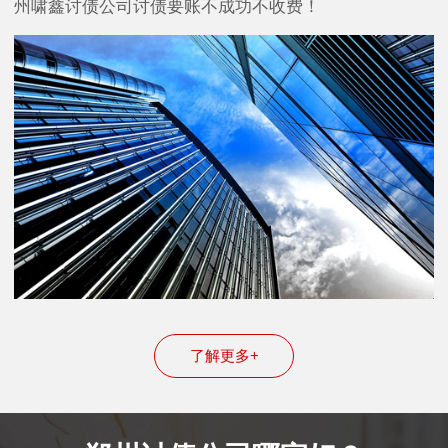
州啸鑫讨债公司讨债要账不成功不收费！
了解更多+