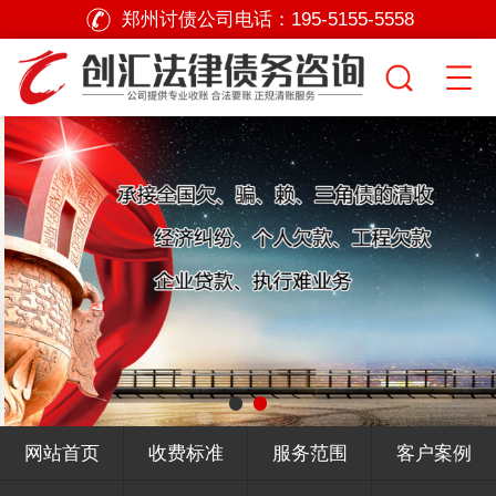
郑州讨债公司电话：
195-5155-5558
网站首页
收费标准
服务范围
客户案例