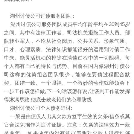
湖州讨债公司讨债服务团队：
湖州讨债公司服务团队成员平均年龄平均在30到45岁
之间、其中有法律工作者、司法机关退隐工作人员、部
队转业军人，不论从社会阅历、公共关系、形象气质、
口才、心理素质、法律知识都能很好的运用到讨债工作
中来、能灵活机动的排除在清债过程中的一切阻碍、每
个人都有自己的特长与优势、目前在国内像湖州讨债公
司这样的优势组合团队很少，能够在要债过程配合默
契、团结一致、一个眼神、一个微妙的动作就能领会下
一步工作该怎样做,下一句话该怎样说,让谈判工作能发挥
得淋漓尽致,彻底击败老赖们的心理防线
湖州讨债公司个人债务追讨:
一般是由债仅人出具欠款方签字生效的欠条/借条或其
它合法凭据作为追讨证据。注意：欠条的法律效力一般
是两年 ，如果两年内没有证据表明对欠款人进行过催