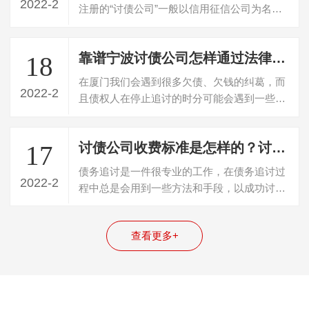
2022-2
注册的“讨债公司”一般以信用征信公司为名，
处理次级债务，属于法律上的债权转让…
靠谱宁波讨债公司怎样通过法律途径追讨债务
18
在厦门我们会遇到很多欠债、欠钱的纠葛，而
2022-2
且债权人在停止追讨的时分可能会遇到一些艰
难。那么我们该怎样经过法律途径合理地…
讨债公司收费标准是怎样的？讨债公司如何讨债
17
债务追讨是一件很专业的工作，在债务追讨过
2022-2
程中总是会用到一些方法和手段，以成功讨回
债务，请福州讨债公司追讨也是很正常的…
查看更多+