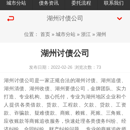
城市分站
债务资讯
委托流程
联系我们
湖州讨债公司
位置：
首页
»
城市分站
»
浙江
»
湖州
湖州讨债公司
发布日期：2022-02-26
浏览次数：
73
湖州
讨债公司
是一家正规合法的湖州
讨债
、湖州追债、
湖州清债、湖州收债、湖州要债公司，金牌团队、实力
打造、专业机构、放心托付，专业为湖州地区企业和个
人提供各类借款、货款、工程款、欠款、贷款、工资
款、诈骗款、疑难债款、商账、赖账、死账、三角账、
应收账款等商账追收服务，快速处理各类债务纠纷、经
济纠纷、合同纠纷、财产纠纷问题， 专业的商账追收师