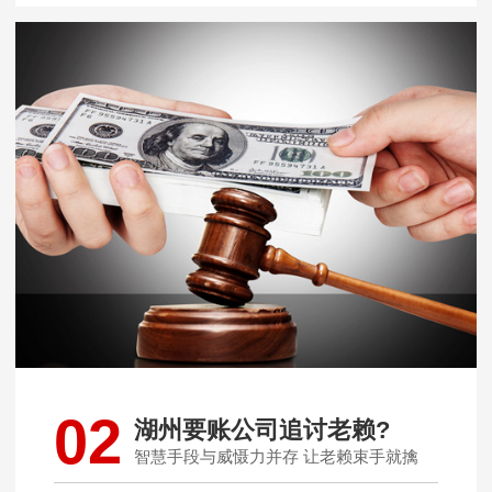
02
湖州要账公司追讨老赖?
智慧手段与威慑力并存 让老赖束手就擒