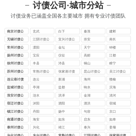
讨债公司·城市分站
讨债业务已涵盖全国各主要城市 拥有专业讨债团队
南京讨债公
玄武
白下
秦淮
建邺
司
无锡讨债公
江阴讨债公
宜兴讨债公
崇安
南长
司
司
司
常州讨债公
溧阳
金坛
天宁
钟楼
司
扬州讨债公
宝应
仪征
高邮
江都
司
徐州讨债公
丰县
沛县
铜山
睢宁
司
苏州讨债公
常熟讨债公
张家港讨债
昆山讨债公
吴江讨债公
司
司
公司
司
司
连云港讨债
连云
新浦
海州
赣榆
公司
盐城讨债公
亭湖
盐都
响水
滨海
司
淮安讨债公
涟水
洪泽
金湖
清河
司
宿迁讨债公
沭阳
泗阳
泗洪
宿城
司
镇江讨债公
丹阳
扬中
句容
京口
司
南通讨债公
海安
如东
启东
如皋
司
泰州讨债公
兴化
靖江
泰兴
姜堰
司
兴化讨债公
东台讨债公
常熟讨债公
江阴讨债公
张家港讨债