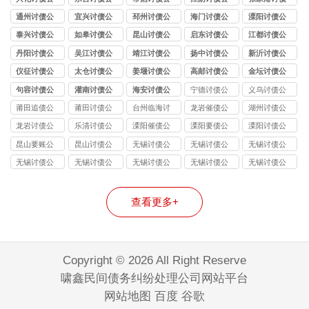
司
司
司
司
公司
通州讨债公
宜兴讨债公
邳州讨债公
海门讨债公
溧阳讨债公
司
司
司
司
司
泰兴讨债公
如皋讨债公
昆山讨债公
启东讨债公
江都讨债公
司
司
司
司
司
丹阳讨债公
吴江讨债公
靖江讨债公
扬中讨债公
新沂讨债公
司
司
司
司
司
仪征讨债公
太仓讨债公
姜堰讨债公
高邮讨债公
金坛讨债公
司
司
司
司
司
句容讨债公
灌南讨债公
海安讨债公
宁德讨债公
义乌讨债公
司
司
司
司
司
莆田追债公
莆田讨债公
台州临海讨
龙岩催债公
湖州讨债公
司
司
债公司
司
司
龙岩讨债公
乐清讨债公
溧阳催债公
溧阳要债公
溧阳讨债公
司
司
司
司
司
昆山要账公
昆山讨债公
无锡讨债公
无锡讨债公
无锡讨债公
司
司
司的法律风
司能处理的
司收费标准
无锡讨债公
无锡讨债公
无锡讨债公
无锡讨债公
无锡讨债公
险提示：债
债务类型：
揭秘：
司应对恶意
司与律师事
司处理企业
司服务流程
司收费模式
权人需警惕
个人债、企
10%-40% 抽
逃债的 3 种
务所的区
债务的核心
拆解：从案
全解析：比
查看更多+
的连带责任
业债、特殊
成背后的逻
合法手段详
别：债务追
技巧与合规
件受理到回
例收费、风
债全覆盖
辑
解
讨该选哪类
要点
款的完整步
险代理如何
机构？
骤
选？
Copyright © 2026 All Right Reserve
啸鑫民间债务纠纷处理公司网站平台
网站地图
百度
谷歌